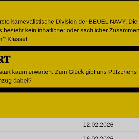
ste karnevalistische Division der
BEUEL NAVY
. Die
 Es besteht kein inhatlicher oder sachlicher Zusamm
h? Klasse!
RT
tart kaum erwarten. Zum Glück gibt uns Pützchens 
mzug dabei?
12.02.2026
16.02.2026