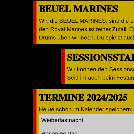
BEUEL MARINES
Wir, die BEUEL MARINES, sind die er
den Royal Marines ist reiner Zufall.
Drums üben wir noch. Du spielst auc
SESSIONSSTA
Wir können den Sessionss
Seid ihr auch beim Festu
TERMINE 2024/2025
Heute schon im Kalender speichern:
Weiberfastnacht
Rosenmontag