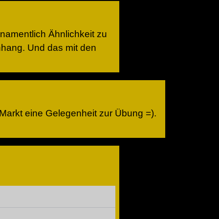
 namentlich Ähnlichkeit zu
enhang. Und das mit den
Markt eine Gelegenheit zur Übung =).