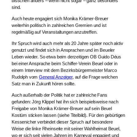
bisschen anders – wenn nicht sogar – ganz besonders
sind.
Auch heute engagiert sich Monika Krämer-Breuer
weiterhin politisch in zahlreichen Gremien und ist
regelmäßig auf Veranstaltungen anzutreffen.
Ihr Spruch wird auch mehr als 20 Jahre später noch aktiv
genutzt und findet sich in Ansprachen und im Beueler
Leben wieder. So etwa beim derzeitigen OB Guido Déus
bei einer Ansprache beim Schiffer-Verein Beuel oder in
einem Interview mit dem Bezirksbürgermeister Marco
Rudolph vom
General Anzeiger
, auf die Frage welchen
Satz man in Zukunft hören sollte.
Auch außerhalb der Politik hat er zahlreiche Fans
gefunden: Jörg Klippel hat ihn sich beispielsweise nach
Freigabe von Monika Krämer-Breuer auf sein Beuel
Kostüm sticken lassen (siehe Titelbild). Für den gebürtigen
Kessenicher verbindet dieser Spruch auf besondere
Weise die linke Rheinseite mit seiner Wahlheimat Beuel,
wo er sich seit vielen Jahren im Karneval engagiert und